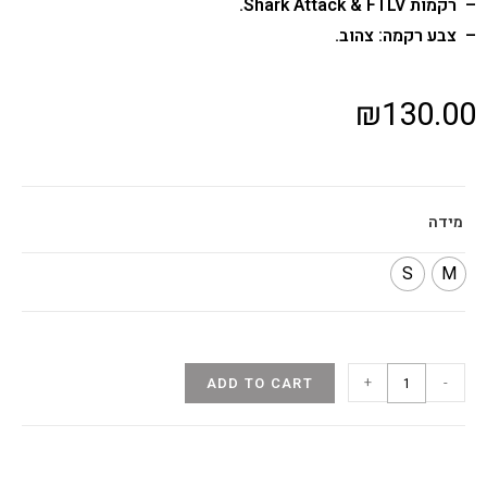
– רקמות Shark Attack & FTLV.
– צבע רקמה: צהוב.
₪
130.00
מידה
S
M
+
-
ADD TO CART