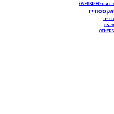
כובעים OVERSIZED
אקססוריז
גרביים
תיקים
OTHERS