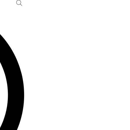
Ski
t
conten