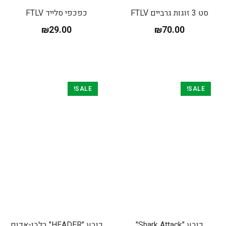
סט 3 זוגות גרביים FTLV
כפכפי סלייד FTLV
₪
29.00
₪
70.00
SALE!
SALE!
כובע "Shark Attack"
כובע "HEADER" בלבן-אדום