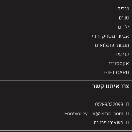
גברים
נשים
ילדים
אביזרי משחק וחוף
מגבות ופונצ'ואים
כובעים
אקססוריז
GIFT CARD
צרו איתנו קשר
054-9332099
FootvolleyTLV@Gmail.com
השאירו פרטים