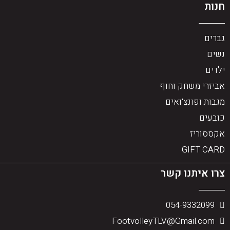
חנות
גברים
נשים
ילדים
אביזרי משחק וחוף
מגבות ופונצ'ואים
כובעים
אקססוריז
GIFT CARD
צרו איתנו קשר
054-9332099
FootvolleyTLV@Gmail.com