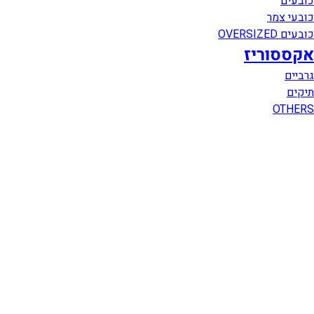
כובעים
כובעי צמר
כובעים OVERSIZED
אקססוריז
גרביים
תיקים
OTHERS