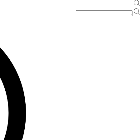
Ski
t
Products
conten
search