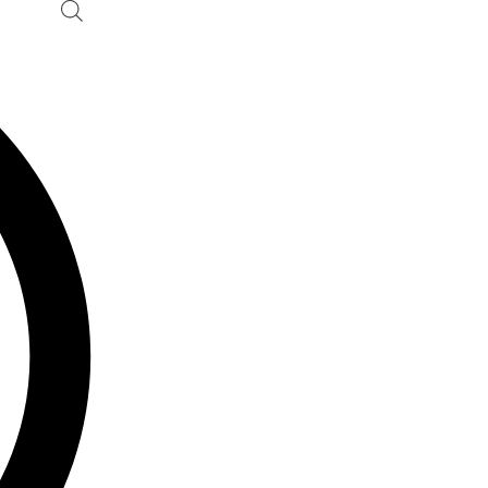
Ski
t
conten