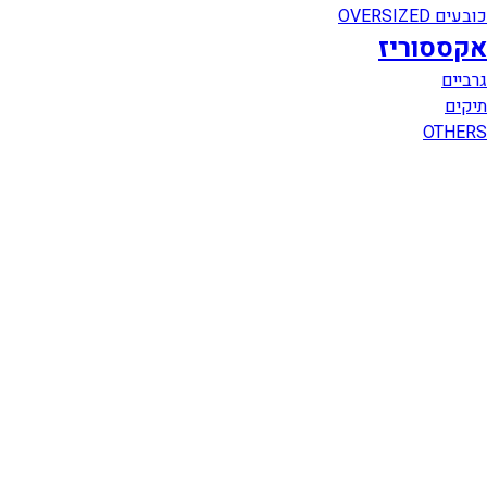
כובעים OVERSIZED
אקססוריז
גרביים
תיקים
OTHERS