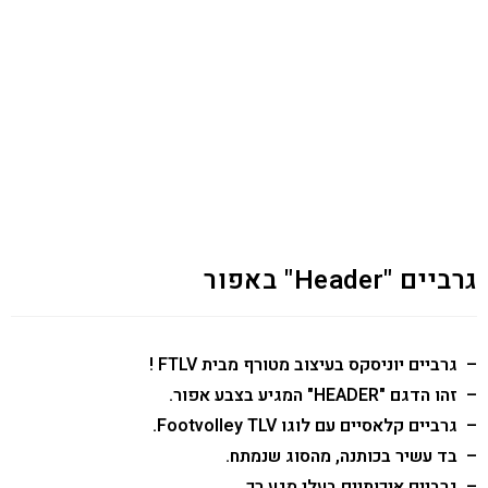
גרביים "Header" באפור
– גרביים יוניסקס בעיצוב מטורף מבית FTLV !
– זהו הדגם "HEADER" המגיע בצבע אפור.
– גרביים קלאסיים עם לוגו Footvolley TLV.
– בד עשיר בכותנה, מהסוג שנמתח.
– גרביים איכותיים בעלי מגע רך.