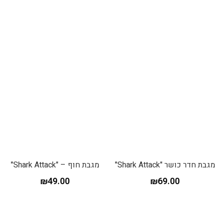
מגבת חדר כושר "Shark Attack"
מגבת חוף – "Shark Attack"
₪
49.00
₪
69.00