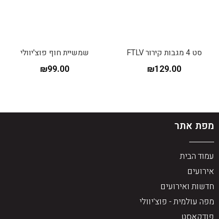
סט 4 מגבות קירור FTLV
שמשיית חוף פוצ'יוולי
₪
99.00
₪
129.00
מפת אתר
עמוד הבית
אירועים
חדשות ואירועים
מפה עולמית - פוצ'יוולי
פודקאסט