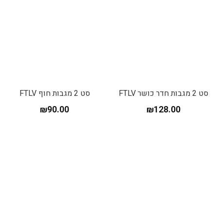
סט 2 מגבות חדר כושר FTLV
סט 2 מגבות חוף FTLV
₪
90.00
₪
128.00