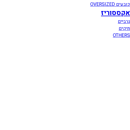
כובעים OVERSIZED
אקססוריז
גרביים
תיקים
OTHERS