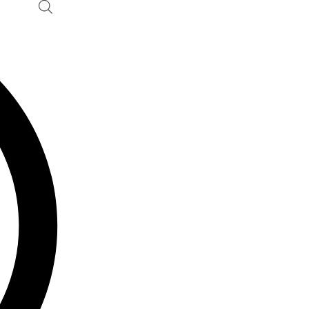
Ski
t
conten