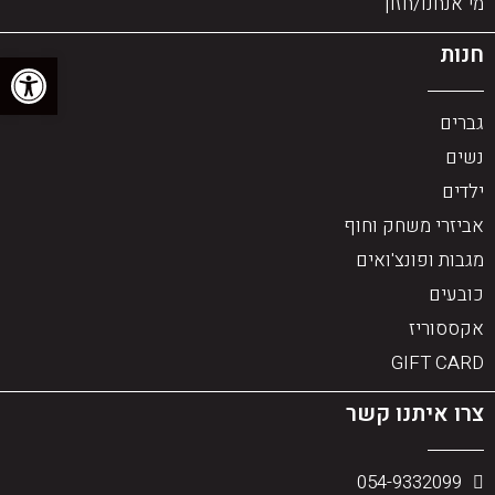
מי אנחנו/חזון
חנות
פתח סרגל נגישות
גברים
נשים
ילדים
אביזרי משחק וחוף
מגבות ופונצ'ואים
כובעים
אקססוריז
GIFT CARD
צרו איתנו קשר
054-9332099