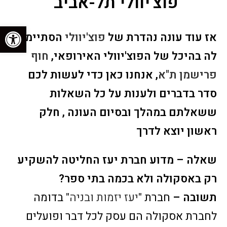
פוצ'יוולי תל-אביב"
פתח סרגל נגישות
אז עוד עונה נהדרת של
פוצ'יוולי
הסתיימה
לה בהיכל של הפוצ'יוולי האירופאי,
חוף
פרישמן ת"א
, אנחנו כאן כדי לעשות לכם
סדר בדברים ולענות על כל השאלות
ששאלתם במהלך ובסיום העונה , חלק
ראשון יוצא לדרך
שאלה – מדוע חברת יעז החליטה להשקיע
רק באסקולה ולא בכמה בתי ספר?
תשובה –
חברת
"יעז יזמות ובניה"
בדומה
לחברת אסקולה הם עסק לכל דבר ופועלים