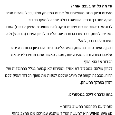
אז מה כל זה בעצם אומר?
מהירות וכיוון הרוח משפיעים על איכות המשחק שלנו, ככל שהרוח תהיה
חזקה יותר כך נרגיש השפעה גדולה יותר על מעוף הכדור.
לדוגמא, כאשר יש רוח צפונית חזקה (רוח שנושבת מצפון לדרום) אתם
תעדיפו לשחק בצד שבו הרוח מגיעה אליכם לכיוון הפנים (הדרומי) ולא
נושבת לכם בגב, למה?
ובכן, כאשר כדור המשחק מגיע אליכם ביחד עם כיוון הרוח הוא יגיע
אליכם בצורה חדה ומהירה יותר, מנגד, כאשר אתם תחזירו ליריב את
הכדור אז הוא יעוף
לכיוון שלהם במסלול לא אחיד ומהירות לא קבועה בגלל ההתנגדות של
הרוח, מצב זה יקשה על היריב שלכם לצפות את מעוף הכדור ויעניק לכם
יתרון במהלך המשחק.
בואו נדבר אליכם במספרים:
נתחיל עם הפרמטר החשוב ביותר –
WIND SPEED
הוא למעשה המדד שיקבע עבורכם אם המצב בחוף