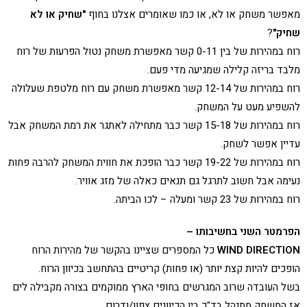
מאפשר משחק או לא, או כמו שאומרים אצלנו בחוף
"שחיק או לא
שחיק"
?
רוח במהירות של בין 0-11 קשר מאפשרת משחק נטול הפרעות של רוח
מלבד בריזה קלילה שמגיעה מדי פעם.
רוח במהירות של 12-14 קשר מאפשרת משחק עם רוח מלטפת שעלולה
להשפיע מעט על המשחק.
רוח במהירות של 15-18 קשר כבר מתחילה לאתגר את רמת המשחק אבל
עדיין אפשר לשחק.
רוח במהירות של 19-22 קשר כבר הופכת את חווית המשחק להרבה פחות
נעימה אבל חשוב לתרגל גם תנאים כאלה של מזג אוויר.
רוח במהירות של 23 קשר ומעלה – לכו הביתה.
הפרמטר השני בחשיבותו –
WIND DIRECTION
כל המספרים שציינו בהקשר של מהירות הרוח
הופכים להיות קצת יותר (או פחות) קריטיים בהתחשב בכיוון הרוח.
בשל העובדה שרוב המגרשים בחופי הארץ ממוקמים בצורה מקבילה לים
אז המשחק מתנהל בד"כ בין הכיוונים צפון/ודרום.