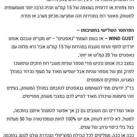
רוח צפונית או דרומית בעוצמה של 15 קמ"ש תהיה הרבה יותר משמעותית
למשחק מאשר רוח במהירות זהה שמגיעה מכיוון מערב או מזרח.
הפרמטר השלישי בחשיבותו –
WIND GUST –
או בשם העממי "גאסטים" – יש מקרים שבהם אנחנו
יורדים לחוף והרוח נושבת במהירות של 15 קמ"ש אבל היא מלווה עם
גאסטים של 20 קמ"ש או יותר,
במצב כזה אנחנו נרגיש מדי מספר שניות משבי רוח חזקים שימשכו
לפרק זמן של מספר שניות אבל ישפיעו מאוד על מעוף הכדור במהלך
המגרש, הותיקים והמנוסים
בד"כ יודעים מתי להשתמש בגאסטים לטובתם במהלך המשחק, בעינינו
זוהי מיומנות שיכולה מאוד לסייע לכם במצבי משחק מסויימים.
שאר המדדים הם חשובים גם כן אך אפשר להתנהל איתם בחוכמה,
למשל, לא לרדת לשחק אם יש 100% לחות וטמפרטורה של 50 מעלות
בצל בלי כיסוי נרחב של עננים.
ככה או ככה, ממליצים לכל קהילת הפוצ'יוולי הנהדרת שלנו לנהוג בחוכמה