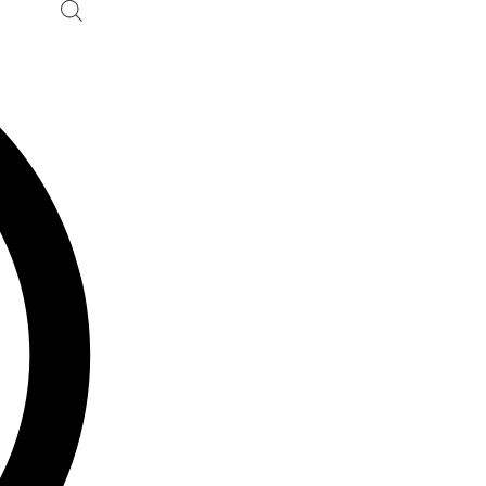
Ski
t
conten