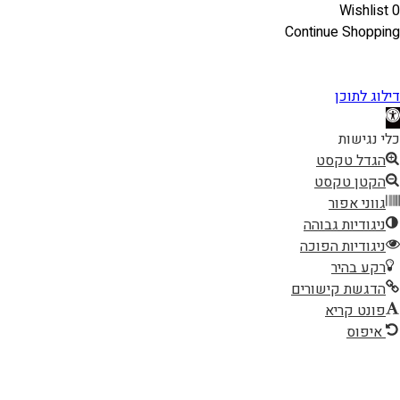
Wishlist
0
Continue Shopping
דילוג לתוכן
תח
רגל
כלי נגישות
גישות
הגדל טקסט
הקטן טקסט
גווני אפור
ניגודיות גבוהה
ניגודיות הפוכה
רקע בהיר
הדגשת קישורים
פונט קריא
איפוס